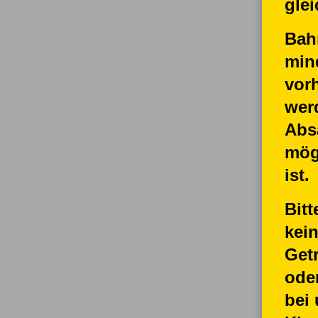
glei
Bah
min
vor
wer
Abs
mög
ist.
Bitt
kei
Get
oder
bei