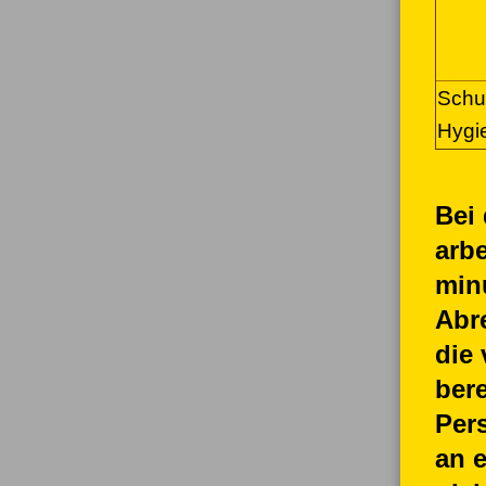
Schuh
Hygi
Bei
arbe
min
Abr
die 
ber
Per
an 