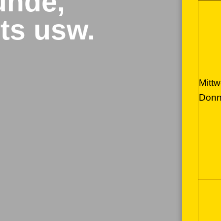
unde,
ts usw.
Mittw
Donn