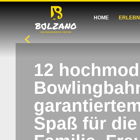
Navigation
überspringen
HOME
ERLEBN
s
12 hochmod
Bowlingbah
garantierte
Spaß
für di