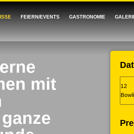
ISSE
FEIERN/EVENTS
GASTRONOMIE
GALERI
erne
Da
nen mit
12
m
Bowl
e ganze
Pre