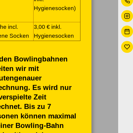
Hygienesocken)
e incl.
3,00 € inkl.
ene Socken
Hygienesocken
 den Bowlingbahnen
iten wir mit
utengenauer
echnung. Es wird nur
verspielte Zeit
echnet.
Bis zu 7
sonen können maximal
einer Bowling-Bahn