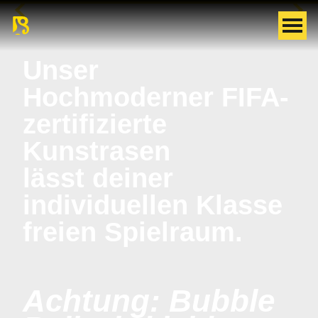
Unser
Hochmoderner FIFA-
zertifizierte
Kunstrasen
lässt deiner
individuellen Klasse
freien Spielraum.
Achtung: Bubble